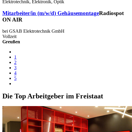
Elektrotechnik, Elektronik, Optik
Mitarbeiter/in (m/w/d) Gehäusemontage
Radiospot
ON AIR
bei GSAB Elektrotechnik GmbH
Vollzeit
Greußen
1
2
3
4
5
Die Top Arbeitgeber im Freistaat