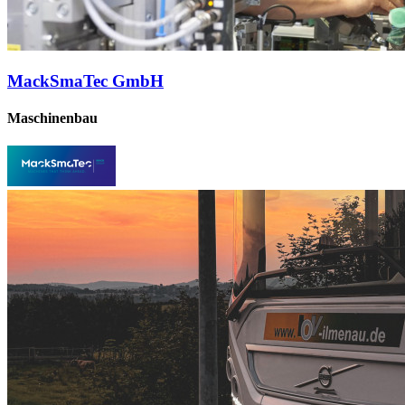
MackSmaTec GmbH
Maschinenbau