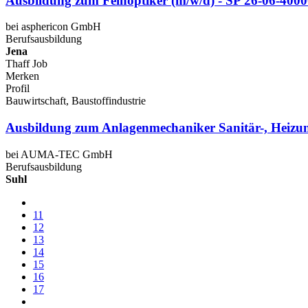
Ausbildung zum Feinoptiker (m/w/d) - SP 26-06-400
bei asphericon GmbH
Berufsausbildung
Jena
Thaff Job
Merken
Profil
Bauwirtschaft, Baustoffindustrie
Ausbildung zum Anlagenmechaniker Sanitär-, Heizun
bei AUMA-TEC GmbH
Berufsausbildung
Suhl
11
12
13
14
15
16
17