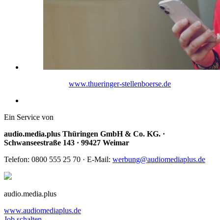
www.thueringer-stellenboerse.de
Ein Service von
audio.media.plus Thüringen GmbH & Co. KG. ·
Schwanseestraße 143 · 99427 Weimar
Telefon: 0800 555 25 70 · E-Mail:
werbung@audiomediaplus.de
audio.media.plus
www.audiomediaplus.de
Job schalten