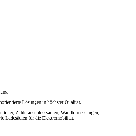
lung.
rientierte Lösungen in höchster Qualität.
rteiler, Zähleranschlusssäulen, Wandlermessungen,
 Ladesäulen für die Elektromobilität.