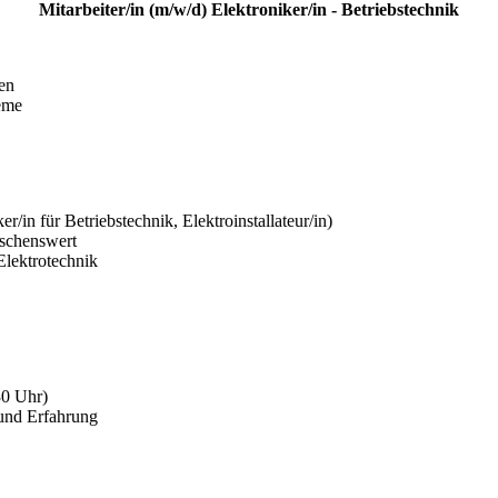
Mitarbeiter/in (m/w/d) Elektroniker/in - Betriebstechnik
en
eme
/in für Betriebstechnik, Elektroinstallateur/in)
nschenswert
Elektrotechnik
30 Uhr)
 und Erfahrung