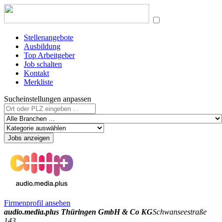
Stellenangebote
Ausbildung
Top Arbeitgeber
Job schalten
Kontakt
Merkliste
Sucheinstellungen anpassen
Jobs anzeigen
Firmenprofil ansehen
audio.media.plus Thüringen GmbH & Co KG
Schwanseestraße
143