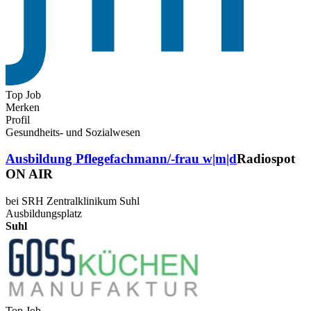
Top Job
Merken
Profil
Gesundheits- und Sozialwesen
Ausbildung Pflegefachmann/-frau w|m|d
Radiospot
ON AIR
bei SRH Zentralklinikum Suhl
Ausbildungsplatz
Suhl
Top Job