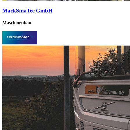
MackSmaTec GmbH
Maschinenbau