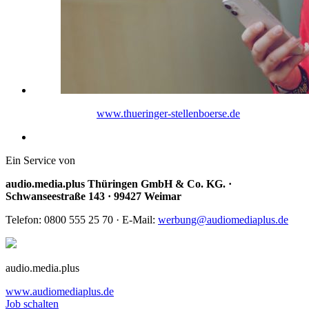
www.thueringer-stellenboerse.de
Ein Service von
audio.media.plus Thüringen GmbH & Co. KG. ·
Schwanseestraße 143 · 99427 Weimar
Telefon: 0800 555 25 70 · E-Mail:
werbung@audiomediaplus.de
audio.media.plus
www.audiomediaplus.de
Job schalten