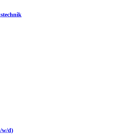
stechnik
/w/d)