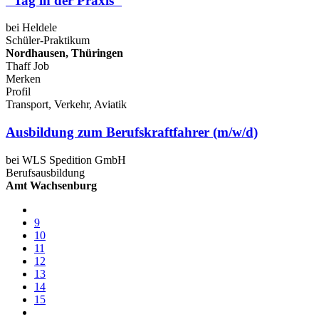
"Tag in der Praxis"
bei Heldele
Schüler-Praktikum
Nordhausen, Thüringen
Thaff Job
Merken
Profil
Transport, Verkehr, Aviatik
Ausbildung zum Berufskraftfahrer (m/w/d)
bei WLS Spedition GmbH
Berufsausbildung
Amt Wachsenburg
9
10
11
12
13
14
15